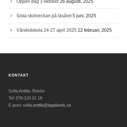
Öppen dag 3 oktober
26 augusti, 2025
Sista skolveckan på läsåret
5 juni, 2025
Vårskidskola 24-27 april 2025
12 februari, 2025
KONTAKT
Sofia Anttila, Rektor
Tel: 076-133 01 18
E-post:
sofia.anttila@lapplands.se