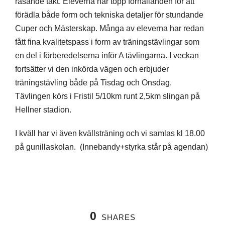
rasande takt. Eleverna har topp förhållanden för att
förädla både form och tekniska detaljer för stundande
Cuper och Mästerskap. Många av eleverna har redan
fått fina kvalitetspass i form av träningstävlingar som
en del i förberedelserna inför A tävlingarna. I veckan
fortsätter vi den inkörda vägen och erbjuder
träningstävling både på Tisdag och Onsdag.
Tävlingen körs i Fristil 5/10km runt 2,5km slingan på
Hellner stadion.
I kväll har vi även kvällsträning och vi samlas kl 18.00
på gunillaskolan. (Innebandy+styrka står på agendan)
0
SHARES