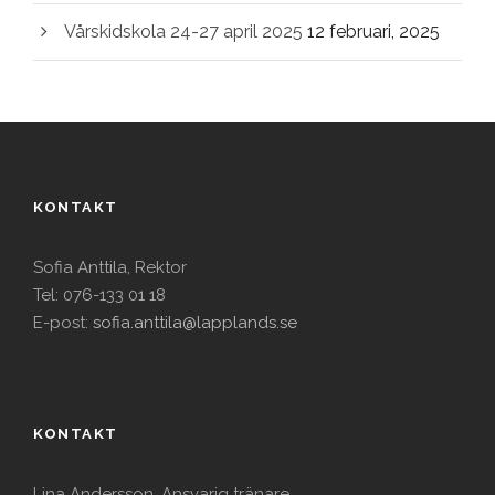
Vårskidskola 24-27 april 2025
12 februari, 2025
KONTAKT
Sofia Anttila, Rektor
Tel: 076-133 01 18
E-post:
sofia.anttila@lapplands.se
KONTAKT
Lina Andersson, Ansvarig tränare