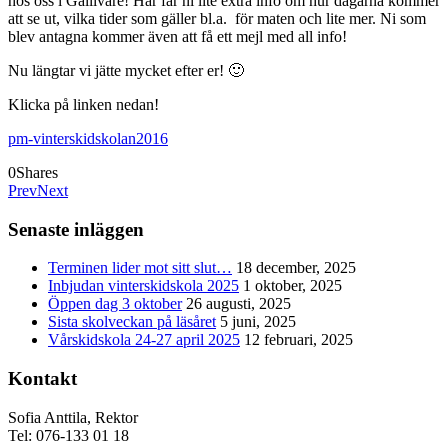
hos oss i Gällivare! Här får ni lite extra info om hur dagarna kommer
att se ut, vilka tider som gäller bl.a. för maten och lite mer. Ni som
blev antagna kommer även att få ett mejl med all info!
Nu längtar vi jätte mycket efter er! 🙂
Klicka på linken nedan!
pm-vinterskidskolan2016
0
Shares
Prev
Next
Senaste inläggen
Terminen lider mot sitt slut…
18 december, 2025
Inbjudan vinterskidskola 2025
1 oktober, 2025
Öppen dag 3 oktober
26 augusti, 2025
Sista skolveckan på läsåret
5 juni, 2025
Vårskidskola 24-27 april 2025
12 februari, 2025
Kontakt
Sofia Anttila, Rektor
Tel: 076-133 01 18