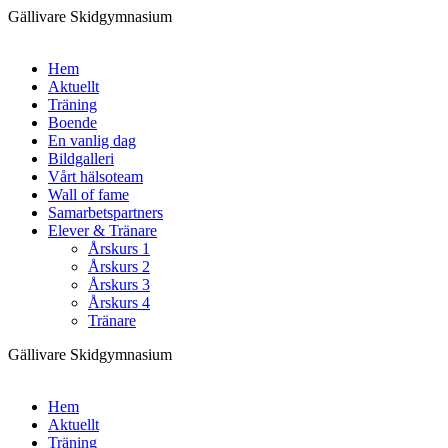
Gällivare Skidgymnasium
Hem
Aktuellt
Träning
Boende
En vanlig dag
Bildgalleri
Vårt hälsoteam
Wall of fame
Samarbetspartners
Elever & Tränare
Årskurs 1
Årskurs 2
Årskurs 3
Årskurs 4
Tränare
Gällivare Skidgymnasium
Hem
Aktuellt
Träning